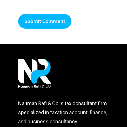
Nauman Rafi & Co is tax consultant firm
specialized in taxation account, finance,
and business consultancy.