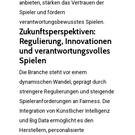
anbieten, stärken das Vertrauen der
Spieler und fördern
verantwortungsbewusstes Spielen.
Zukunftsperspektiven:
Regulierung, Innovationen
und verantwortungsvolles
Spielen
Die Branche steht vor einem
dynamischen Wandel, geprägt durch
strengere Regulierungen und steigende
Spieleranforderungen an Fairness. Die
Integration von Künstlicher Intelligenz
und Big Data ermöglicht es den
Herstellern, personalisierte