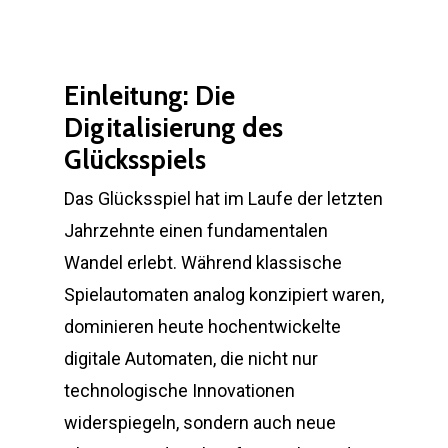
Einleitung: Die
Digitalisierung des
Glücksspiels
Das Glücksspiel hat im Laufe der letzten
Jahrzehnte einen fundamentalen
Wandel erlebt. Während klassische
Spielautomaten analog konzipiert waren,
dominieren heute hochentwickelte
digitale Automaten, die nicht nur
technologische Innovationen
widerspiegeln, sondern auch neue