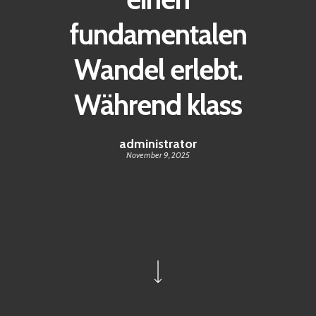
fundamentalen
Wandel erlebt.
Während klass
administrator
November 9, 2025