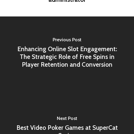
Previous Post
Enhancing Online Slot Engagement:
The Strategic Role of Free Spins in
Player Retention and Conversion
Next Post
Best Video Poker Games at SuperCat