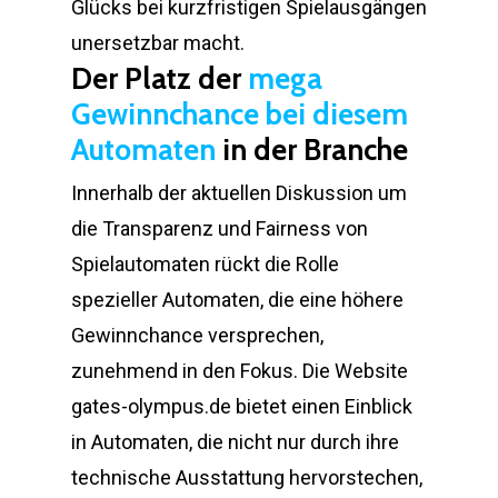
Glücks bei kurzfristigen Spielausgängen
unersetzbar macht.
Der Platz der
mega
Gewinnchance bei diesem
Automaten
in der Branche
Innerhalb der aktuellen Diskussion um
die Transparenz und Fairness von
Spielautomaten rückt die Rolle
spezieller Automaten, die eine höhere
Gewinnchance versprechen,
zunehmend in den Fokus. Die Website
gates-olympus.de bietet einen Einblick
in Automaten, die nicht nur durch ihre
technische Ausstattung hervorstechen,