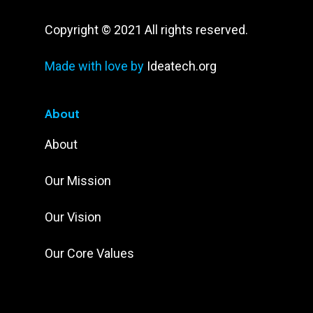
Copyright © 2021 All rights reserved.
Made with love by
Ideatech.org
About
About
Our Mission
Our Vision
Our Core Values