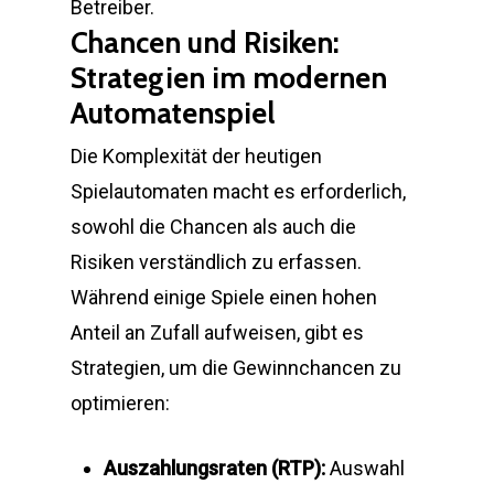
Betreiber.
Chancen und Risiken:
Strategien im modernen
Automatenspiel
Die Komplexität der heutigen
Spielautomaten macht es erforderlich,
sowohl die Chancen als auch die
Risiken verständlich zu erfassen.
Während einige Spiele einen hohen
Anteil an Zufall aufweisen, gibt es
Strategien, um die Gewinnchancen zu
optimieren:
Auszahlungsraten (RTP):
Auswahl