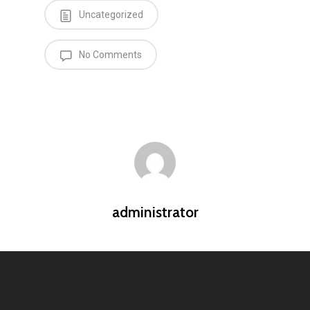
Uncategorized
No Comments
administrator