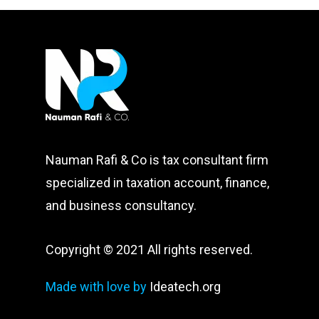
Nauman Rafi & Co is tax consultant firm
specialized in taxation account, finance,
and business consultancy.
Copyright © 2021 All rights reserved.
Made with love by
Ideatech.org