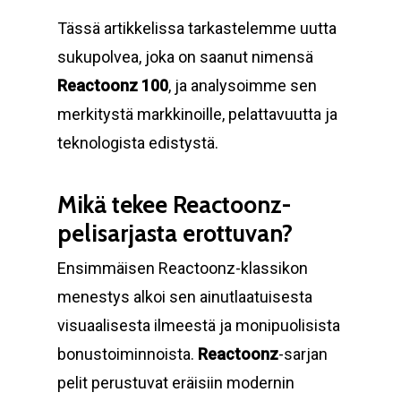
Tässä artikkelissa tarkastelemme uutta
sukupolvea, joka on saanut nimensä
Reactoonz 100
, ja analysoimme sen
merkitystä markkinoille, pelattavuutta ja
teknologista edistystä.
Mikä tekee Reactoonz-
pelisarjasta erottuvan?
Ensimmäisen Reactoonz-klassikon
menestys alkoi sen ainutlaatuisesta
visuaalisesta ilmeestä ja monipuolisista
bonustoiminnoista.
Reactoonz
-sarjan
pelit perustuvat eräisiin modernin