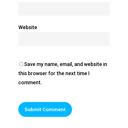
Website
Save my name, email, and website in
this browser for the next time I
comment.