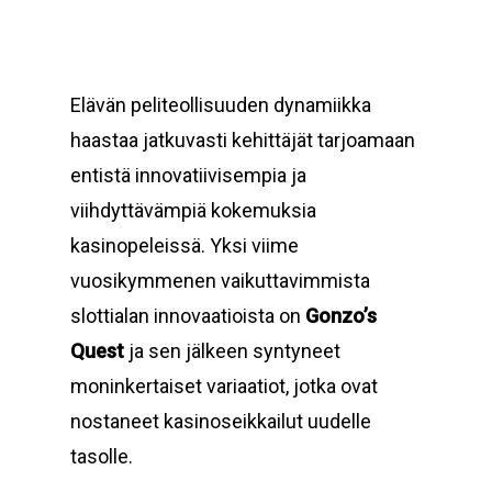
Elävän peliteollisuuden dynamiikka
haastaa jatkuvasti kehittäjät tarjoamaan
entistä innovatiivisempia ja
viihdyttävämpiä kokemuksia
kasinopeleissä. Yksi viime
vuosikymmenen vaikuttavimmista
slottialan innovaatioista on
Gonzo’s
Quest
ja sen jälkeen syntyneet
moninkertaiset variaatiot, jotka ovat
nostaneet kasinoseikkailut uudelle
tasolle.