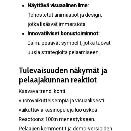
Näyttävä visuaalinen ilme:
Tehostetut animaatiot ja design,
jotka lisäävät immersiota.
Innovatiiviset bonustoiminnot:
Esim. pesävät symbolit, jotka tuovat
uusia strategioita pelaamiseen.
Tulevaisuuden näkymät ja
pelaajakunnan reaktiot
Kasvava trendi kohti
vuorovaikutteisempia ja visuaalisesti
vaikuttavia kasinopelejä luo uskoa
Reactoonz 100:n menestykseen.
Pelaajien kommentit ja demo-versioiden