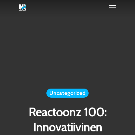
Menu
Skip
to
Close
main
Menu
content
Uncategorized
Reactoonz 100:
Innovatiivinen