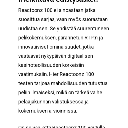
Reactoonz 100 ei ainoastaan jatka
suosittua sarjaa, vaan myös suorastaan
uudistaa sen. Se yhdistää suurentuneen
pelikokemuksen, parannetun RTP:n ja
innovatiiviset ominaisuudet, jotka
vastaavat nykypäivän digitaalisen
kasinoteollisuuden korkeisiin
vaatimuksiin. Hier Reactoonz 100
testen tarjoaa mahdollisuuden tutustua
peliin ilmaiseksi, mikä on tärkeä vaihe
pelaajakunnan valistuksessa ja
kokemuksen arvioinnissa.
On selvää, että Reactoonz 100 voi tulla