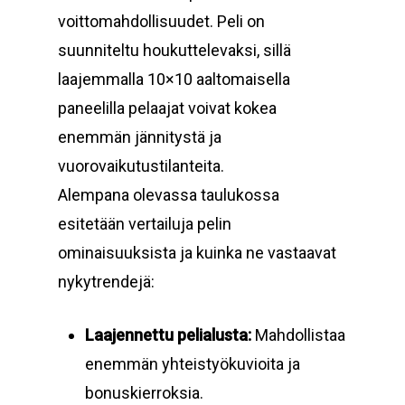
voittomahdollisuudet. Peli on
suunniteltu houkuttelevaksi, sillä
laajemmalla 10×10 aaltomaisella
paneelilla pelaajat voivat kokea
enemmän jännitystä ja
vuorovaikutustilanteita.
Alempana olevassa taulukossa
esitetään vertailuja pelin
ominaisuuksista ja kuinka ne vastaavat
nykytrendejä:
Laajennettu pelialusta:
Mahdollistaa
enemmän yhteistyökuvioita ja
bonuskierroksia.