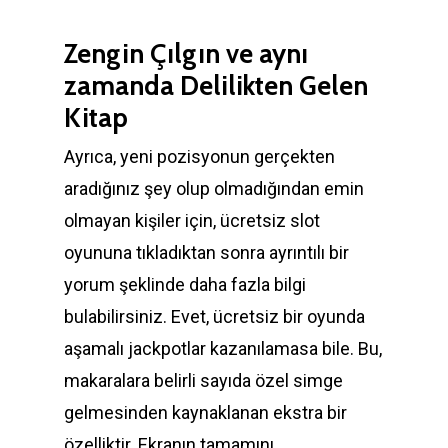
Zengin Çılgın ve aynı
zamanda Delilikten Gelen
Kitap
Ayrıca, yeni pozisyonun gerçekten
aradığınız şey olup olmadığından emin
olmayan kişiler için, ücretsiz slot
oyununa tıkladıktan sonra ayrıntılı bir
yorum şeklinde daha fazla bilgi
bulabilirsiniz. Evet, ücretsiz bir oyunda
aşamalı jackpotlar kazanılamasa bile. Bu,
makaralara belirli sayıda özel simge
gelmesinden kaynaklanan ekstra bir
özelliktir. Ekranın tamamını