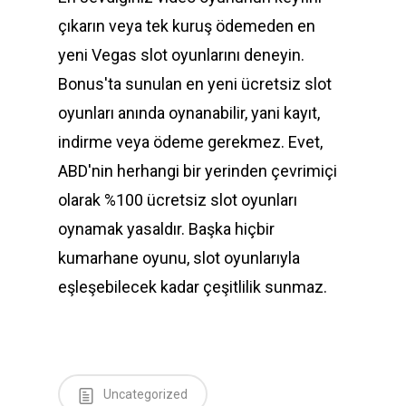
çıkarın veya tek kuruş ödemeden en
yeni Vegas slot oyunlarını deneyin.
Bonus'ta sunulan en yeni ücretsiz slot
oyunları anında oynanabilir, yani kayıt,
indirme veya ödeme gerekmez. Evet,
ABD'nin herhangi bir yerinden çevrimiçi
olarak %100 ücretsiz slot oyunları
oynamak yasaldır. Başka hiçbir
kumarhane oyunu, slot oyunlarıyla
eşleşebilecek kadar çeşitlilik sunmaz.
Uncategorized