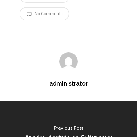
No Comments
administrator
Previous Post