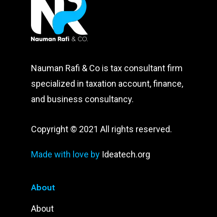
Nauman Rafi & Co is tax consultant firm
specialized in taxation account, finance,
and business consultancy.
Copyright © 2021 All rights reserved.
Made with love by
Ideatech.org
About
About