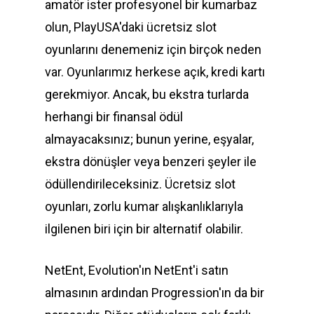
amatör ister profesyonel bir kumarbaz
olun, PlayUSA'daki ücretsiz slot
oyunlarını denemeniz için birçok neden
var. Oyunlarımız herkese açık, kredi kartı
gerekmiyor. Ancak, bu ekstra turlarda
herhangi bir finansal ödül
almayacaksınız; bunun yerine, eşyalar,
ekstra dönüşler veya benzeri şeyler ile
ödüllendirileceksiniz. Ücretsiz slot
oyunları, zorlu kumar alışkanlıklarıyla
ilgilenen biri için bir alternatif olabilir.
NetEnt, Evolution'ın NetEnt'i satın
almasının ardından Progression'ın da bir