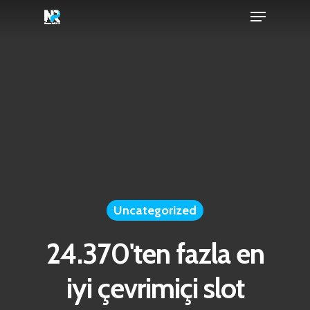
Menu
Skip
to
Close
main
Menu
content
Uncategorized
24.370'ten fazla en
iyi çevrimiçi slot