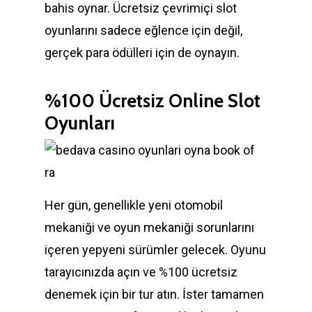
bahis oynar. Ücretsiz çevrimiçi slot
oyunlarını sadece eğlence için değil,
gerçek para ödülleri için de oynayın.
%100 Ücretsiz Online Slot
Oyunları
Her gün, genellikle yeni otomobil
mekaniği ve oyun mekaniği sorunlarını
içeren yepyeni sürümler gelecek. Oyunu
tarayıcınızda açın ve %100 ücretsiz
denemek için bir tur atın. İster tamamen