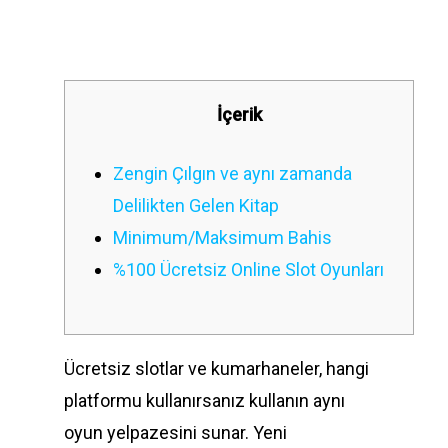
İçerik
Zengin Çılgın ve aynı zamanda
Delilikten Gelen Kitap
Minimum/Maksimum Bahis
%100 Ücretsiz Online Slot Oyunları
Ücretsiz slotlar ve kumarhaneler, hangi
platformu kullanırsanız kullanın aynı
oyun yelpazesini sunar. Yeni