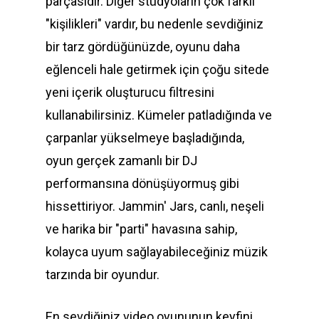
parçasıdır. Diğer stüdyoların çok farklı
"kişilikleri" vardır, bu nedenle sevdiğiniz
bir tarz gördüğünüzde, oyunu daha
eğlenceli hale getirmek için çoğu sitede
yeni içerik oluşturucu filtresini
kullanabilirsiniz. Kümeler patladığında ve
çarpanlar yükselmeye başladığında,
oyun gerçek zamanlı bir DJ
performansına dönüşüyormuş gibi
hissettiriyor. Jammin' Jars, canlı, neşeli
ve harika bir "parti" havasına sahip,
kolayca uyum sağlayabileceğiniz müzik
tarzında bir oyundur.
En sevdiğiniz video oyununun keyfini