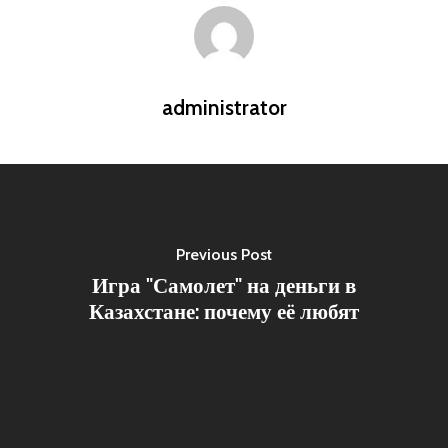
administrator
Previous Post
Игра "Самолет" на деньги в
Казахстане: почему её любят