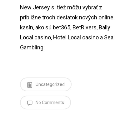
New Jersey si tiež môžu vybrať z
približne troch desiatok nových online
kasín, ako sú bet365, BetRivers, Bally
Local casino, Hotel Local casino a Sea
Gambling.
Uncategorized
No Comments