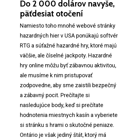
Do 2 000 dolárov navyše,
päťdesiat otočení
Namiesto toho mnohé webové stránky
hazardných hier v USA ponúkajú softvér
RTG a súťažné hazardné hry, ktoré majú
väčšie, ale číselné jackpoty. Hazardné
hry online môžu byť zábavnou aktivitou,
ale musíme k nim pristupovať
zodpovedne, aby sme zaistili bezpečný
a zábavný pocit. Prečítajte si
nasledujúce body, keď si prečítate
hodnotenia miestnych kasín a vyberiete
si stránku s hrami o skutočné peniaze.
Ontário je však jediný štát, ktorý má