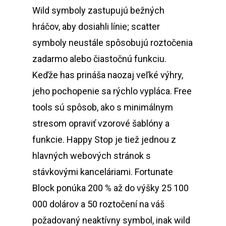
Wild symboly zastupujú bežných
hráčov, aby dosiahli línie; scatter
symboly neustále spôsobujú roztočenia
zadarmo alebo čiastočnú funkciu.
Keďže has prináša naozaj veľké výhry,
jeho pochopenie sa rýchlo vypláca. Free
tools sú spôsob, ako s minimálnym
stresom opraviť vzorové šablóny a
funkcie. Happy Stop je tiež jednou z
hlavných webových stránok s
stávkovými kanceláriami. Fortunate
Block ponúka 200 % až do výšky 25 100
000 dolárov a 50 roztočení na váš
požadovaný neaktívny symbol, inak wild