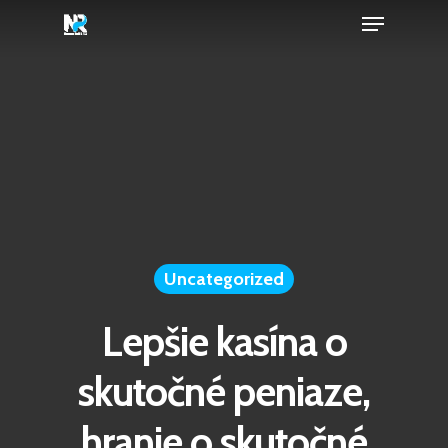
Menu
Skip
to
Close
main
Menu
content
Uncategorized
Lepšie kasína o
skutočné peniaze,
hranie o skutočné