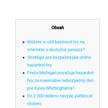
Obsah
Môžete si užiť kasínové hry na
internete o skutočné peniaze?
Stratégie pre bezpečnejšie online
hazardné hry
Prečo Michigan považuje hazardné
hry za maximálne nebezpečný deň
pre Kylea Whittinghama?
Do 2 000 dolárov navyše, päťdesiat
otočení